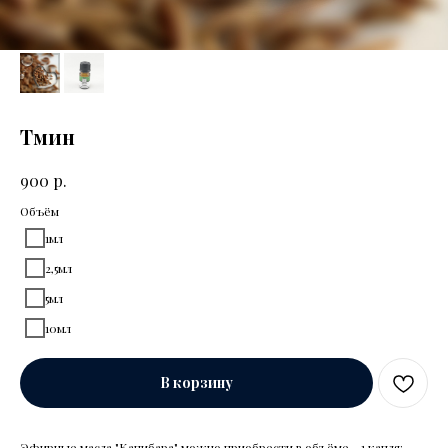
Тмин
р.
900
Объём
1мл
2,5мл
5мл
10мл
В корзину
Эфирные масла "Капибара" можно приобрести в объёме - 1 капля: