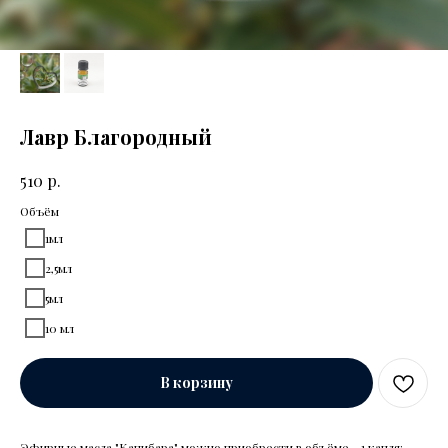
Лавр Благородный
р.
510
Объём
1мл
2,5мл
5мл
10 мл
В корзину
Эфирные масла "Капибара" можно приобрести в объёме - 1 капля: