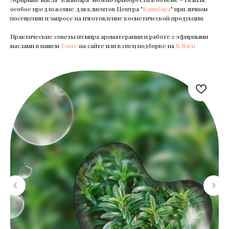
особое предложение для клиентов Центра "
Капибара
" при личном
посещении и запросе на изготовление косметической продукции.
Практические советы из мира ароматерапии и работе с эфирными
маслами в нашем
Блоге
на сайте или в спец подборке на
Я.Дзен