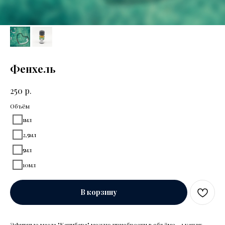
Фенхель
р.
250
Объём
1мл
2,5мл
5мл
10мл
В корзину
Эфирные масла "Капибара" можно приобрести в объёме - 1 капля: