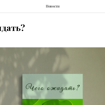
Новости
идать?