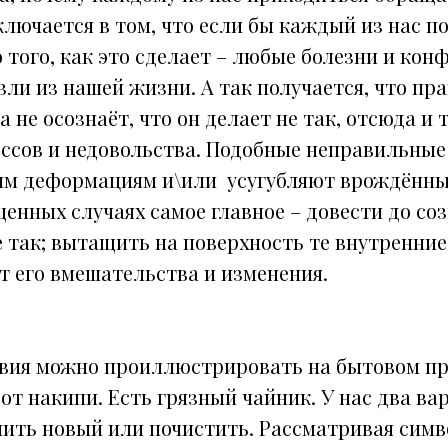
лючается в том, что если бы каждый из нас по
о того, как это сделает – любые болезни и ко
ли из нашей жизни. А так получается, что пр
 не осознаёт, что он делает не так, отсюда и 
ессов и недовольства. Подобные неправильные
ым деформациям и\или усугубляют врождённы
енных случаях самое главное – довести до со
е так; вытащить на поверхность те внутренни
т его вмешательства и изменения.
вия можно проиллюстрировать на бытовом пр
 от накипи.
Есть грязный чайник. У нас два ва
пить новый или почистить. Рассматривая симв