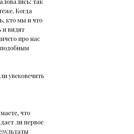
аловались: так
теже. Когда
, кто мы и что
ь и видят
ничего про нас
с подобным
или увековечить
маете, что
дает ли первое
езультаты