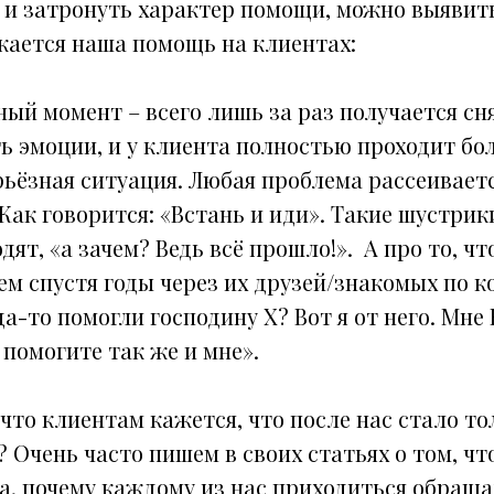
я и затронуть характер помощи, можно выявит
ажается наша помощь на клиентах:
ный момент – всего лишь за раз получается с
ть эмоции, и у клиента полностью проходит бо
ьёзная ситуация. Любая проблема рассеивается
Как говорится: «Встань и иди». Такие шустрик
ят, «а зачем? Ведь всё прошло!». А про то, что
м спустя годы через их друзей/знакомых по к
а-то помогли господину Х? Вот я от него. Мне 
помогите так же и мне».
, что клиентам кажется, что после нас стало то
 Очень часто пишем в своих статьях о том, чт
а, почему каждому из нас приходиться обраща