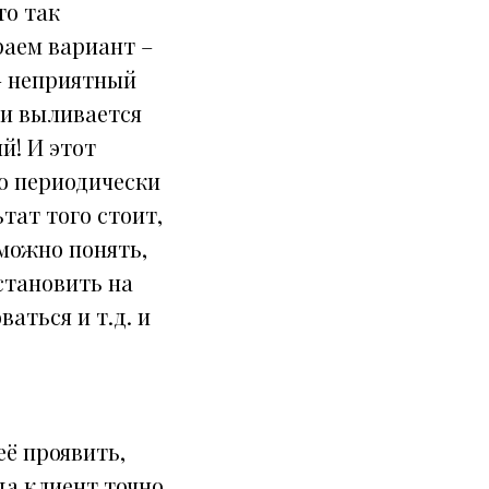
то так
раем вариант –
 – неприятный
зи выливается
й! И этот
но периодически
тат того стоит,
 можно понять,
становить на
аться и т.д. и
её проявить,
да клиент точно