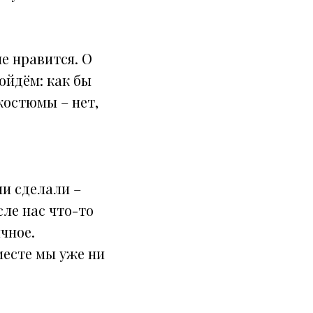
е нравится. О
дойдём: как бы
костюмы – нет,
ни сделали –
сле нас что-то
ичное.
месте мы уже ни