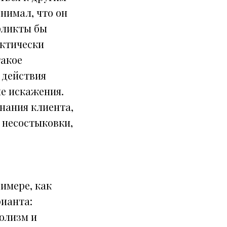
нимал, что он
нфликты бы
актически
такое
 действия
е искажения.
знания клиента,
е несостыковки,
имере, как
рианта:
олизм и