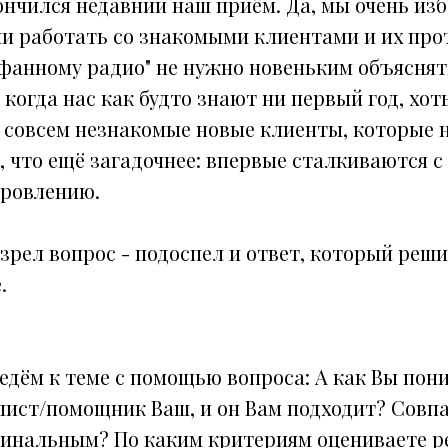
нчился недавний наш приём. Да, мы очень изб
и работать со знакомыми клиентами и их про
фанному радио" не нужно новеньким объяснять
 когда нас как будто знают ни первый год, хот
- совсем незнакомые новые клиенты, которые 
, что ещё загадочнее: впервые сталкиваются 
оровлению.
озрел вопрос - подоспел и ответ, который реш
.
дём к теме с помощью вопроса: А как Вы пони
лист/помощник Ваш, и он Вам подходит? Совпа
финальным? По каким критериям оцениваете р