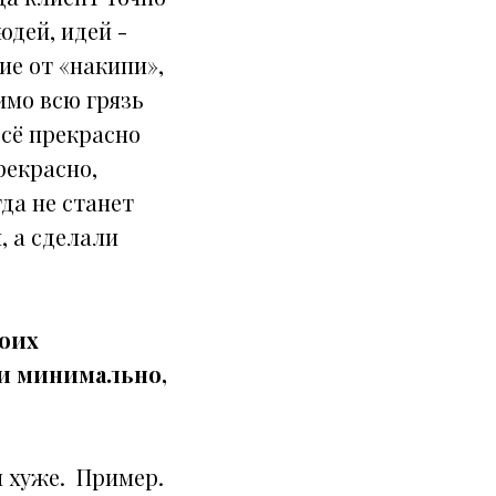
юдей, идей -
ие от «накипи»,
имо всю грязь
всё прекрасно
рекрасно,
да не станет
, а сделали
воих
 и минимально,
ы хуже.
Пример.