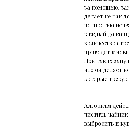
за помощью, зак
делает не так д
полностью исчез
каждый до конца
количество стр
приводят к нов
При таких запущ
что он делает н
которые требую
Алгоритм дейст
чистить чайник
выбросить и ку