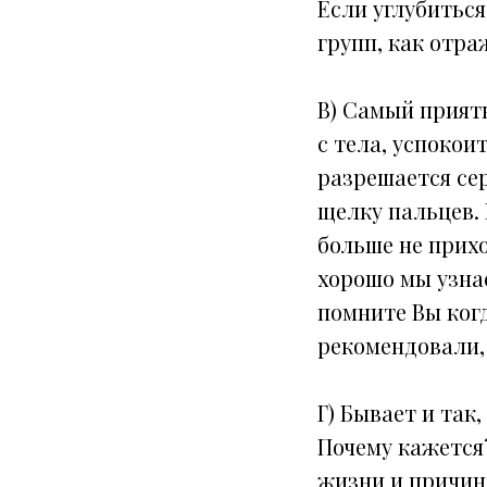
Если углубитьс
групп, как отр
В) Самый прият
с тела, успокои
разрешается сер
щелку пальцев. 
больше не приход
хорошо мы узнае
помните Вы когд
рекомендовали, 
Г) Бывает и так
Почему кажется?
жизни и причин