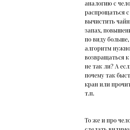
аналогию с чел
распрощаться с 
вычистить чайн
запах, повышен
по виду больше,
алгоритм нужно
возвращаться к 
не так ли? А ес
почему так быс
кран или прочит
т.п
.
То же и про чел
сделать видимой