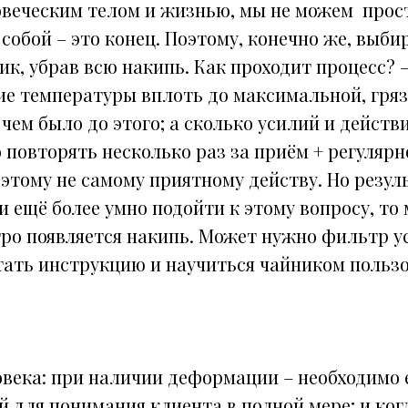
овеческим телом и жизнью, мы не можем прос
собой – это конец. Поэтому, конечно же, выби
ик, убрав всю накипь. Как проходит процесс?
ие температуры вплоть до максимальной, гря
 чем было до этого; а сколько усилий и действи
 повторять несколько раз за приём + регуляр
этому не самому приятному действу. Но резуль
ли ещё более умно подойти к этому вопросу, то
тро появляется накипь. Может нужно фильтр у
ать инструкцию и научиться чайником пользов
овека: при наличии деформации – необходимо 
 для понимания клиента в полной мере; и ког