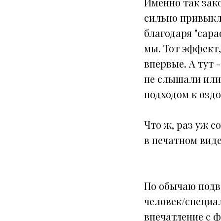
Именно так зако
сильно привыкл
благодаря "сара
мы. Тот эффект,
впервые. А тут 
не слышали или
подходом к озд
Что ж, раз уж с
в печатном виде
По обычаю подве
человек/специа
впечатление с 