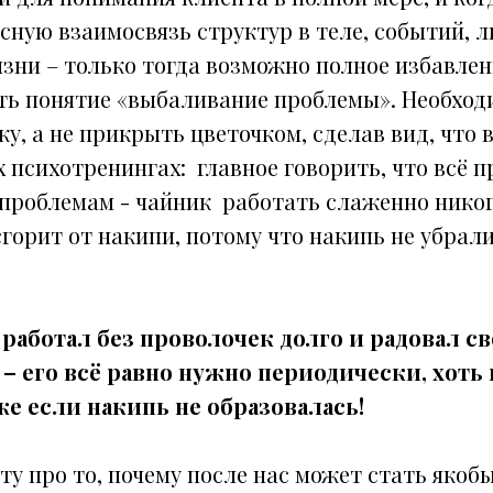
ную взаимосвязь структур в теле, событий, л
изни – только тогда возможно полное избавлен
сть понятие «выбаливание проблемы». Необход
, а не прикрыть цветочком, сделав вид, что 
ех психотренингах: главное говорить, что всё п
 проблемам - чайник работать слаженно никог
сгорит от накипи, потому что накипь не убрали
работал без проволочек долго и радовал с
– его всё равно нужно периодически, хоть
же если накипь не образовалась!
ту про то, почему после нас может стать якоб