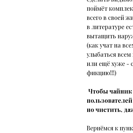
поймёт комплекс
всего в своей ж
в литературе е
вытащить наружу
(как учат на вс
улыбаться всем
или ещё хуже - 
фикцию!!!)
Чтобы чайник 
пользователей 
но чистить, да
Вернёмся к пунк