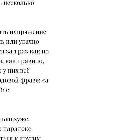
ь несколько
нять напряжение
ль или удачно
 за 1 раз как по
и, как правило,
 у них всё
одовой фразе: «а
Вас
лько хуже.
о парадокс
ться к другим