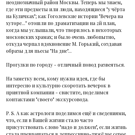
неоднозначный район Москвы. Теперь мы знаем,
где эти предметы или люди, находящиеся "у чёрта
на Куличках"; как Гоголевские истории "Вечера на
хуторе..." отошли по драматизации на 2й план,
когда мы услышали, что творилось в некоторых
московских храмах; и было очень любопытно,
откуда черпал вдохновение М. Горький, создавая
образы для пьесы "На дне"...
Прогулки по городу - отличный повод развеяться.
На заметку всем, кому нужна идея, где бы
интересно и культурно скоротать вечерок в
приятной компании - свистите, поделимся
контактами "своего" экскурсовода.
P. S. А как астрологи поделимся ещё и сведениями,
что, если в Вашей жизни стало часто
присутствовать слово "надо и должен", если жизнь
стала превращаться в депрессивно-тяжёлое серое